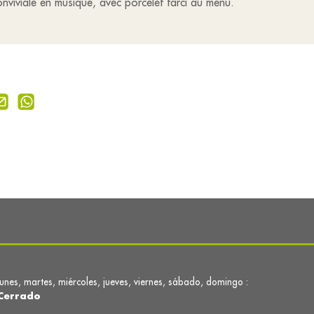
onviviale en musique, avec porcelet farci au menu.
lunes, martes, miércoles, jueves, viernes, sábado, domingo :
Cerrado