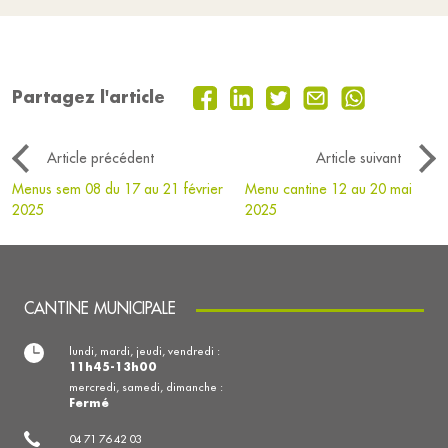
Partagez l'article
Article précédent
Article suivant
Menus sem 08 du 17 au 21 février
Menu cantine 12 au 20 mai
2025
2025
CANTINE MUNICIPALE
lundi, mardi, jeudi, vendredi :
11h45-13h00
mercredi, samedi, dimanche :
Fermé
04 71 76 42 03