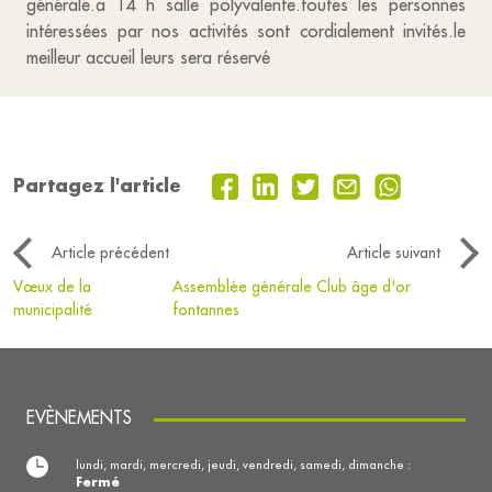
générale.a 14 h salle polyvalente.toutes les personnes
intéressées par nos activités sont cordialement invités.le
meilleur accueil leurs sera réservé
Partagez l'article
Article précédent
Article suivant
Vœux de la
Assemblée générale Club âge d'or
municipalité
fontannes
EVÈNEMENTS
lundi, mardi, mercredi, jeudi, vendredi, samedi, dimanche :
Fermé