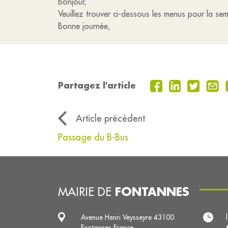
Bonjour,
Veuillez trouver ci-dessous les menus pour la se
Bonne journée,
Partagez l'article
Article précédent
Passage du B-Bus
FONTANNES
MAIRIE DE
Avenue Henri Veysseyre 43100
Fontannes France