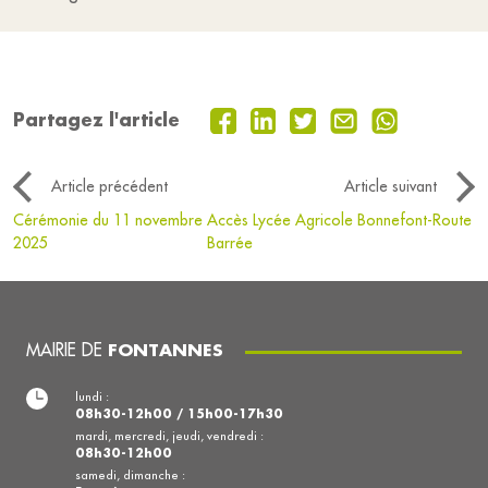
Partagez l'article
Article précédent
Article suivant
Cérémonie du 11 novembre
Accès Lycée Agricole Bonnefont-Route
2025
Barrée
MAIRIE DE
FONTANNES
lundi :
08h30-12h00 / 15h00-17h30
mardi, mercredi, jeudi, vendredi :
08h30-12h00
samedi, dimanche :