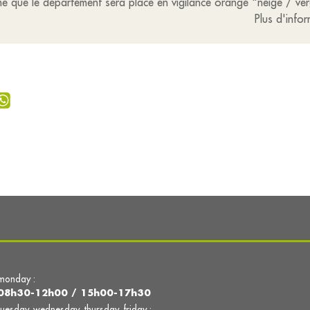
rme que le département sera placé en vigilance orange "neige / ver
Plus d'infor
monday :
08h30-12h00 / 15h00-17h30
tuesday, wednesday, thursday, friday :