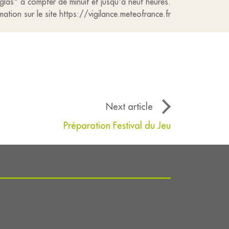
glas" à compter de minuit et jusqu'à neuf heures.
mation sur le site https://vigilance.meteofrance.fr
Next article
Préparation Festival du Jeu