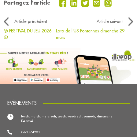
Partagez l'article
Article précédent
Article suivant
🎲 FESTIVAL DU JEU 2026
Loto de l'US Fontannes dimanche 29
🎲
mars
EVÈNEMENTS
lundi, mardi, mercredi, jeudi, vendredi, samedi, dimanche :
Fermé
0471764203