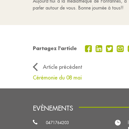
Aujourd'hui à la mediatheque de Fontannes, à 
parler autour de vous. Bonne journée à tous!!
Partagez l'article
Article précédent
Cérémonie du 08 mai
EVÈNEMENTS
0471764203