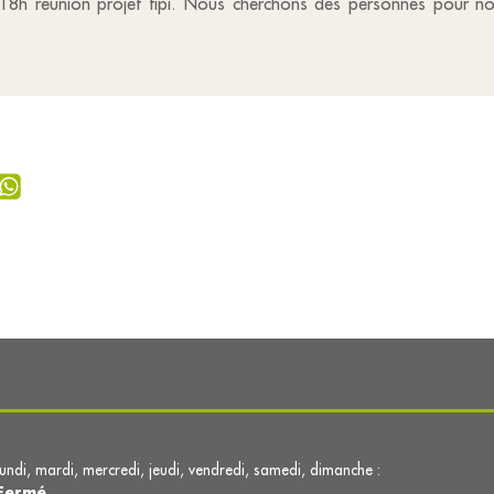
18h réunion projet tipi. Nous cherchons des personnes pour nou
lundi, mardi, mercredi, jeudi, vendredi, samedi, dimanche :
Fermé