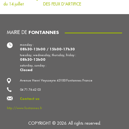
du 14 juillet
DES FEUX D'ARTIFICE
MAIRIE DE
FONTANNES
monday :
08h30-12h00 / 15h00-17h30
tuesday, wednesday, thursday, friday :
08h30-12h00
saturday, sunday :
Closed
Avenue Henri Veysseyre 43100 Fontannes France
04 71 76 42 03
Contact us
http://www.fontannes.fr
COPYRIGHT © 2026. All rights reserved.