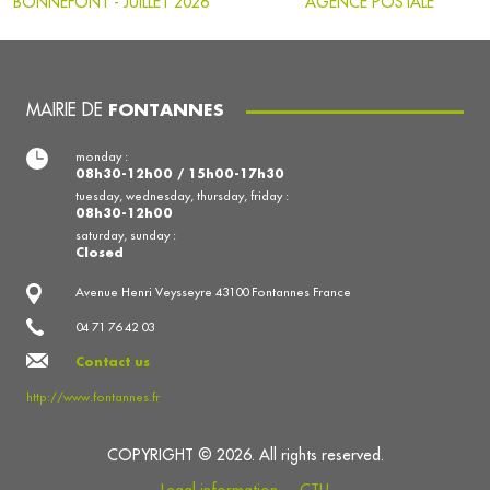
BONNEFONT - JUILLET 2026
AGENCE POSTALE
MAIRIE DE
FONTANNES
monday :
08h30-12h00 / 15h00-17h30
tuesday, wednesday, thursday, friday :
08h30-12h00
saturday, sunday :
Closed
Avenue Henri Veysseyre 43100 Fontannes France
04 71 76 42 03
Contact us
http://www.fontannes.fr
COPYRIGHT © 2026. All rights reserved.