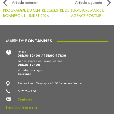
Artículo anterior
Artículo siguiente
PROGRAMME DU CENTRE EQUESTRE DE
FERMETURE MAIRIE ET
BONNEFONT - JUILLET 2026
AGENCE POSTALE
MAIRIE DE
FONTANNES
lunes :
08h30-12h00 / 15h00-17h30
martes, miércoles, jueves, viernes :
08h30-12h00
sábado, domingo :
Cerrado
Avenue Henri Veysseyre 43100 Fontannes France
04 71 76 42 03
Contacto
http://www.fontannes.fr