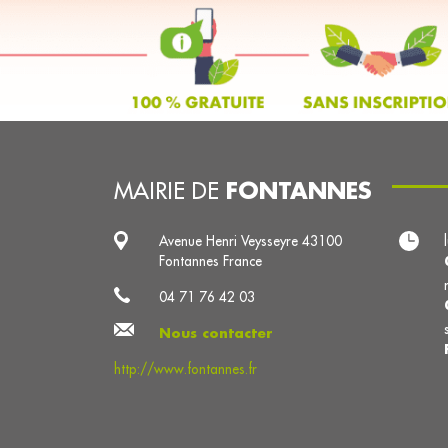
FONTANNES
MAIRIE DE
Avenue Henri Veysseyre 43100
Fontannes France
04 71 76 42 03
Nous contacter
http://www.fontannes.fr