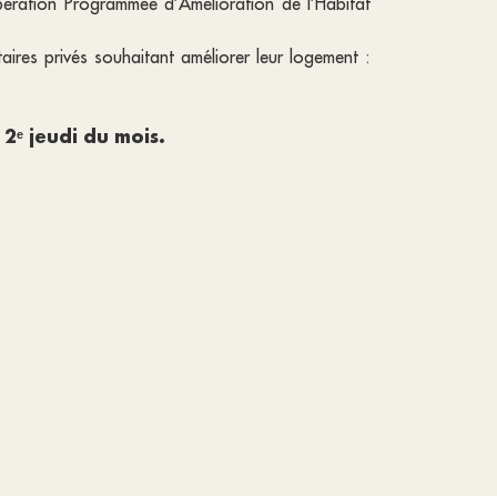
ation Programmée d’Amélioration de l’Habitat
ires privés souhaitant améliorer leur logement :
2ᵉ jeudi du mois.