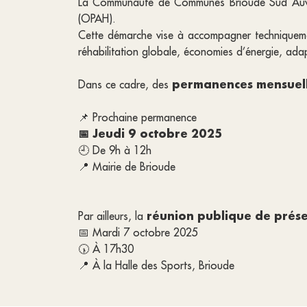
La Communauté de Communes Brioude Sud Auver
(OPAH).
Cette démarche vise à accompagner techniquement
réhabilitation globale, économies d’énergie, ada
permanences mensuelle
Dans ce cadre, des
📌 Prochaine permanence
📅
Jeudi 9 octobre 2025
🕘 De 9h à 12h
📍 Mairie de Brioude
réunion publique de prés
Par ailleurs, la
📅 Mardi 7 octobre 2025
🕠 À 17h30
📍 À la Halle des Sports, Brioude