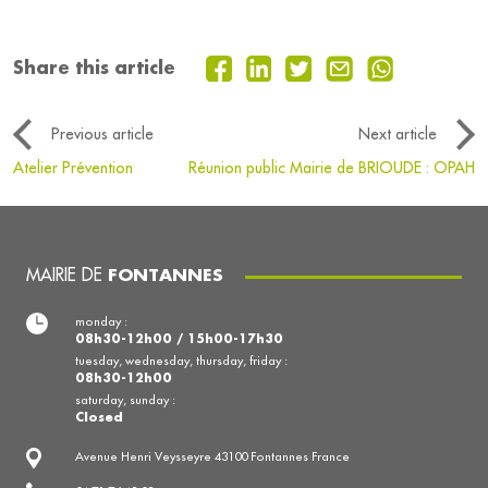
Share this article
Previous article
Next article
Atelier Prévention
Réunion public Mairie de BRIOUDE : OPAH
MAIRIE DE
FONTANNES
monday :
08h30-12h00 / 15h00-17h30
tuesday, wednesday, thursday, friday :
08h30-12h00
saturday, sunday :
Closed
Avenue Henri Veysseyre 43100 Fontannes France