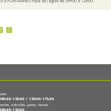
025 à FONTANNES Place de l'église de 09H00 à 12H00.
lunes :
08h30-12h00 / 15h00-17h30
martes, miércoles, jueves, viernes :
08h30-12h00