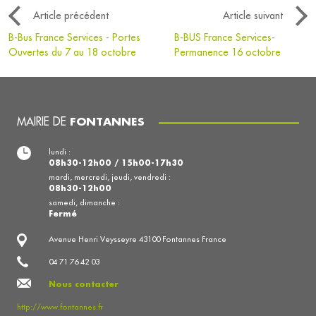
Article précédent
Article suivant
B-Bus France Services - Portes
B-BUS France Services-
Ouvertes du 7 au 18 octobre
Permanence 16 octobre
MAIRIE DE
FONTANNES
lundi :
08h30-12h00 / 15h00-17h30
mardi, mercredi, jeudi, vendredi :
08h30-12h00
samedi, dimanche :
Fermé
Avenue Henri Veysseyre 43100 Fontannes France
04 71 76 42 03
Nous contacter
http://www.fontannes.fr