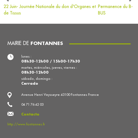
22 Juin- Journée Nationale du don d'Organes et
Permanence du B-
de Tissus
BUS
MAIRIE DE
FONTANNES
lunes :
08h30-12h00 / 15h00-17h30
martes, miércoles, jueves, viernes :
08h30-12h00
sábado, domingo :
Cerrado
Avenue Henri Veysseyre 43100 Fontannes France
04 71 76 42 03
Contacto
http://www.fontannes.fr