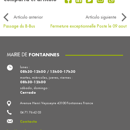
Artículo anterior
Artículo siguiente
Passage du B-Bus
Fermeture exceptionnelle Poste le 09 aout
MAIRIE DE
FONTANNES
lunes :
08h30-12h00 / 15h00-17h30
martes, miércoles, jueves, viernes :
08h30-12h00
sábado, domingo :
Cerrado
Avenue Henri Veysseyre 43100 Fontannes France
04 71 76 42 03
Contacto