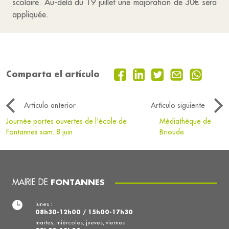
scolaire. Au-delà du 19 juillet une majoration de 30€ sera
appliquée.
Comparta el artículo
Artículo anterior
Artículo siguiente
Journée portes ouvertes de l'école de
Médiathèque de
Fontannes sam. 8 juin
Brioude
MAIRIE DE
FONTANNES
lunes :
08h30-12h00 / 15h00-17h30
martes, miércoles, jueves, viernes :