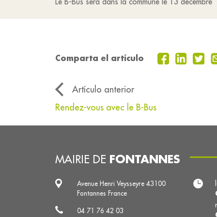
Le B-Bus sera dans la commune le 13 décembre
Comparta el artículo
Artículo anterior
Rendez-vous avec le B-Bus
FONTANNES
MAIRIE DE
Avenue Henri Veysseyre 43100
Fontannes France
04 71 76 42 03