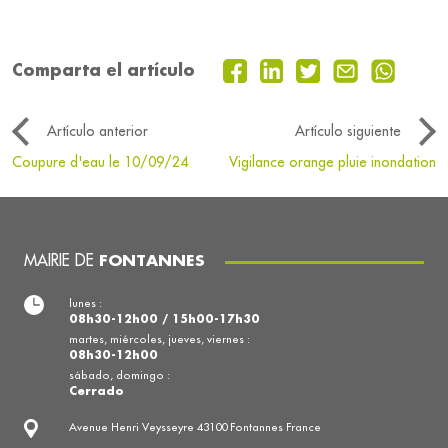
Comparta el artículo
Artículo anterior
Artículo siguiente
Coupure d'eau le 10/09/24
Vigilance orange pluie inondation
MAIRIE DE
FONTANNES
lunes :
08h30-12h00 / 15h00-17h30
martes, miércoles, jueves, viernes :
08h30-12h00
sábado, domingo :
Cerrado
Avenue Henri Veysseyre 43100 Fontannes France