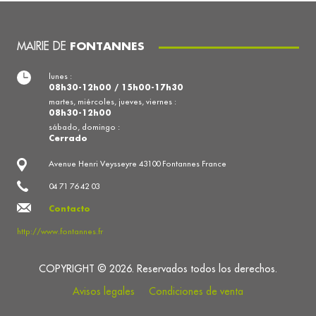
MAIRIE DE
FONTANNES
lunes :
08h30-12h00 / 15h00-17h30
martes, miércoles, jueves, viernes :
08h30-12h00
sábado, domingo :
Cerrado
Avenue Henri Veysseyre 43100 Fontannes France
04 71 76 42 03
Contacto
http://www.fontannes.fr
COPYRIGHT © 2026. Reservados todos los derechos.
Avisos legales
Condiciones de venta