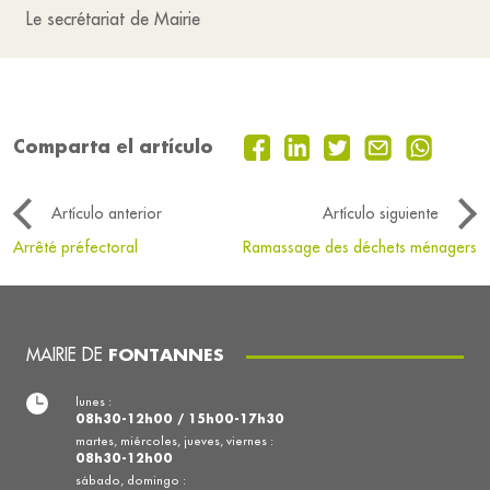
Le secrétariat de Mairie
Comparta el artículo
Artículo anterior
Artículo siguiente
Arrêté préfectoral
Ramassage des déchets ménagers
MAIRIE DE
FONTANNES
lunes :
08h30-12h00 / 15h00-17h30
martes, miércoles, jueves, viernes :
08h30-12h00
sábado, domingo :