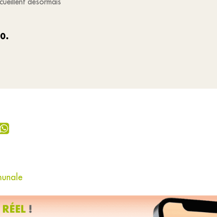
cueillent désormais
0.
munale